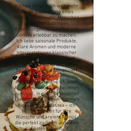
Kochen ist für mich weit mehr
als die Zubereitung eines
Menüs. Es bedeutet, Menschen
zusammenzubringen,
Erinnerungen zu schaffen und
Genuss erlebbar zu machen.
Ich liebe saisonale Produkte,
klare Aromen und moderne
Interpretationen klassischer
Küche. Jeder Teller erzählt
eine Geschichte und soll
begeistern, ohne kompliziert
zu wirken.
Als Beni Wicki plane ich jeden
Anlass individuell. Ob bei Ihnen
zu Hause, in einer besonderen
Eventlocation oder im Rahmen
eines Firmenanlasses – ich
nehme mir Zeit für Ihre
Wünsche und kreiere Menüs,
die perfekt zu Ihnen und Ihren
Gästen passen.